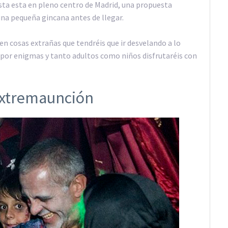
sta esta en pleno centro de Madrid, una propuesta
una pequeña gincana antes de llegar.
n cosas extrañas que tendréis que ir desvelando a lo
s por enigmas y tanto adultos como niños disfrutaréis con
Extremaunción