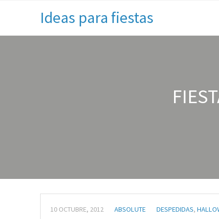
Ideas para fiestas
FIES
10 OCTUBRE, 2012
ABSOLUTE
DESPEDIDAS
,
HALLO