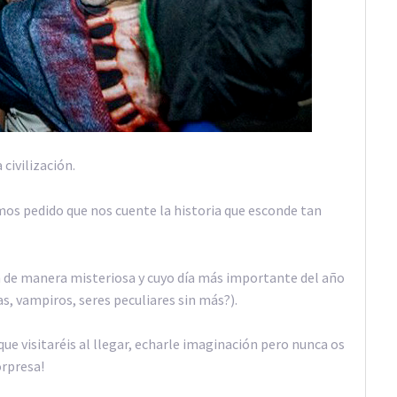
civilización.
hemos pedido que nos cuente la historia que esconde tan
n de manera misteriosa y cuyo día más importante del año
as, vampiros, seres peculiares sin más?).
que visitaréis al llegar, echarle imaginación pero nunca os
orpresa!