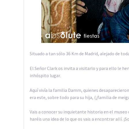
Situado a tan sólo 36 Km de Madrid, alejado de toda 
El Señor Clark os invita a visitarlo y para ello le 
inhóspito lugar.
Aquí vivía la familia Damm, quienes desapareciero
era este, sobre todo para su hija, (¿familia de meig
Vais a conocer su inquietante historia en el museo 
haréis una idea de lo que os vais a encontrar allí. ¡S