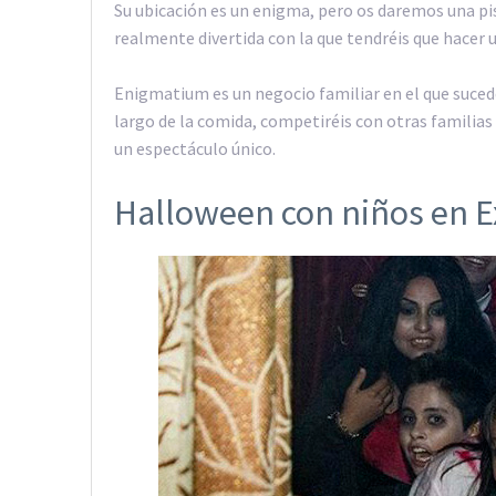
Su ubicación es un enigma, pero os daremos una pi
realmente divertida con la que tendréis que hacer 
Enigmatium es un negocio familiar en el que sucede
largo de la comida, competiréis con otras familia
un espectáculo único.
Halloween con niños en 