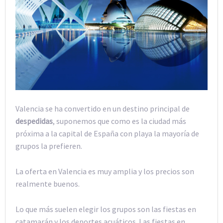
Valencia se ha convertido en un destino principal de
despedidas
, suponemos que como es la ciudad más
próxima a la capital de España con playa la mayoría de
grupos la prefieren.
La oferta en Valencia es muy amplia y los precios son
realmente buenos.
Lo que más suelen elegir los grupos son las fiestas en
catamarán y los deportes acuáticos. Las fiestas en