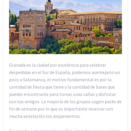
Granada es la ciudad por excelencia para celebrar
despedidas en el Sur de España, podemos asemejarlo un
poco a Salamanca, el motivo fundamental es por la
cantidad de fiesta que tiene y la cantidad de bares que
puedes encontrarte para tomar unas cañas y disfrutar
con tus amigos. La mayoría de los grupos cogen packs de
fin de semana por lo que es importante reservar con
mucha antelación los alojamientos.
En cuanto a alojamiento podéis encontrar casas rurales