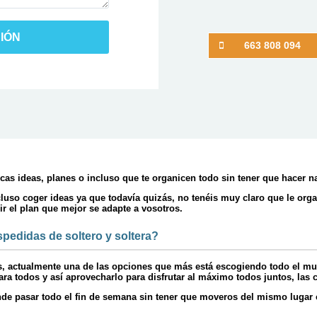
IÓN
663 808 094
cas ideas, planes o incluso que te organicen todo sin tener que hacer n
luso coger ideas ya que todavía quizás, no tenéis muy claro que le or
ir el plan que mejor se adapte a vosotros.
edidas de soltero y soltera?
s, actualmente una de las opciones que más está escogiendo todo el m
ra todos y así aprovecharlo para disfrutar al máximo todos juntos, las
 pasar todo el fin de semana sin tener que moveros del mismo lugar co