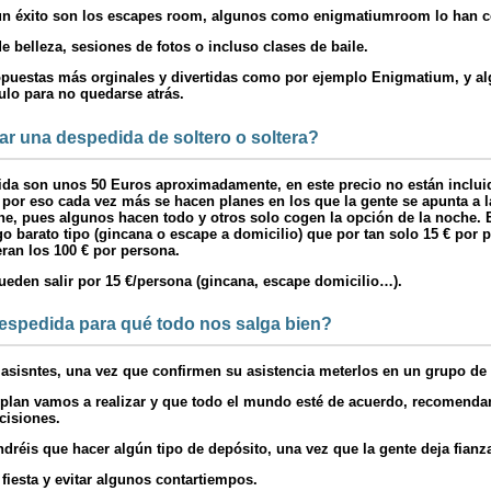
 un éxito son los escapes room, algunos como enigmatiumroom lo han c
belleza, sesiones de fotos o incluso clases de baile.
ropuestas más orginales y divertidas como por ejemplo Enigmatium, y a
lo para no quedarse atrás.
r una despedida de soltero o soltera?
da son unos 50 Euros aproximadamente, en este precio no están incluid
r eso cada vez más se hacen planes en los que la gente se apunta a la
che, pues algunos hacen todo y otros solo cogen la opción de la noche.
o barato tipo (gincana o escape a domicilio) que por tan solo 15 € por
an los 100 € por persona.
den salir por 15 €/persona (gincana, escape domicilio…).
espedida para qué todo nos salga bien?
asisntes, una vez que confirmen su asistencia meterlos en un grupo de
ue plan vamos a realizar y que todo el mundo esté de acuerdo, recomen
cisiones.
dréis que hacer algún tipo de depósito, una vez que la gente deja fianza 
fiesta y evitar algunos contartiempos.