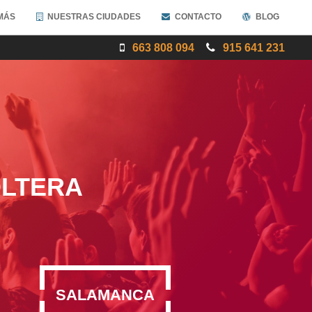
MÁS
NUESTRAS CIUDADES
CONTACTO
BLOG
663 808 094
915 641 231
OLTERA
SALAMANCA