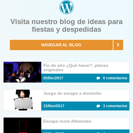
Visita nuestro blog de ideas para
fiestas y despedidas
NAVEGAR AL BLOG
Fin de año ¿Qué hacer?, planes
originales
05/Dic/2017
0 comentarios
Juego de escape a domicilio
15/Nov/2017
3 comentarios
Escape room diferentes