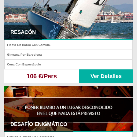
RESACÓN
Fiesta En Barco Con Comida.
Gincana Por Barcelona
Cena Con Espectáculo
106 €/Pers
Ver Detalles
DESAFÍO ENIGMÁTICO
Comida Y Juego De Escapismo