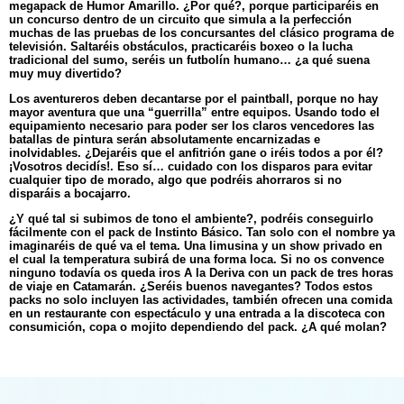
megapack de Humor Amarillo. ¿Por qué?, porque participaréis en
un concurso dentro de un circuito que simula a la perfección
muchas de las pruebas de los concursantes del clásico programa de
televisión. Saltaréis obstáculos, practicaréis boxeo o la lucha
tradicional del sumo, seréis un futbolín humano… ¿a qué suena
muy muy divertido?
Los aventureros deben decantarse por el paintball, porque no hay
mayor aventura que una “guerrilla” entre equipos. Usando todo el
equipamiento necesario para poder ser los claros vencedores las
batallas de pintura serán absolutamente encarnizadas e
inolvidables. ¿Dejaréis que el anfitrión gane o iréis todos a por él?
¡Vosotros decidís!. Eso sí… cuidado con los disparos para evitar
cualquier tipo de morado, algo que podréis ahorraros si no
disparáis a bocajarro.
¿Y qué tal si subimos de tono el ambiente?, podréis conseguirlo
fácilmente con el pack de Instinto Básico. Tan solo con el nombre ya
imaginaréis de qué va el tema. Una limusina y un show privado en
el cual la temperatura subirá de una forma loca. Si no os convence
ninguno todavía os queda iros A la Deriva con un pack de tres horas
de viaje en Catamarán. ¿Seréis buenos navegantes? Todos estos
packs no solo incluyen las actividades, también ofrecen una comida
en un restaurante con espectáculo y una entrada a la discoteca con
consumición, copa o mojito dependiendo del pack. ¿A qué molan?