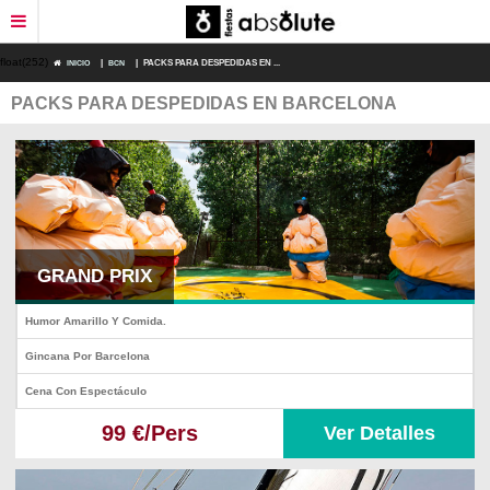
float(252)
INICIO
|
BCN
|
PACKS PARA DESPEDIDAS EN ...
PACKS PARA DESPEDIDAS EN BARCELONA
RESTAURANTES
DEPORTES DE AVENTURA
ESPECTÁCULOS
DESPEDIDAS ORIGINALES
GRAND PRIX
DESPEDIDAS ECONÓMICAS
Humor Amarillo Y Comida.
Gincana Por Barcelona
FECHAS SEÑALADAS
Cena Con Espectáculo
99 €/Pers
Ver Detalles