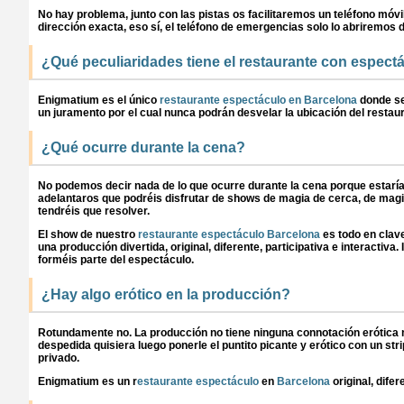
No hay problema, junto con las pistas os facilitaremos un teléfono móv
dirección exacta, eso sí, el teléfono de emergencias solo lo abriremos 
¿Qué peculiaridades tiene el restaurante con espec
Enigmatium es el único
restaurante espectáculo en Barcelona
donde se 
un juramento por el cual nunca podrán desvelar la ubicación del restau
¿Qué ocurre durante la cena?
No podemos decir nada de lo que ocurre durante la cena porque estarí
adelantaros que podréis disfrutar de shows de magia de cerca, de magi
tendréis que resolver.
El show de nuestro
restaurante espectáculo Barcelona
es todo en clave
una producción divertida, original, diferente, participativa e interactiv
forméis parte del espectáculo.
¿Hay algo erótico en la producción?
Rotundamente no. La producción no tiene ninguna connotación erótica ni
despedida quisiera luego ponerle el puntito picante y erótico con un st
privado.
Enigmatium es un r
estaurante espectáculo
en
Barcelona
original, dife