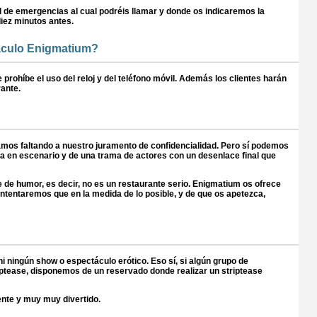
il de emergencias al cual podréis llamar y donde os indicaremos la
diez minutos antes.
táculo Enigmatium?
prohíbe el uso del reloj y del teléfono móvil. Además los clientes harán
rante.
amos faltando a nuestro juramento de confidencialidad. Pero sí podemos
a en escenario y de una trama de actores con un desenlace final que
 de humor, es decir, no es un restaurante serio. Enigmatium os ofrece
a. Intentaremos que en la medida de lo posible, y de que os apetezca,
 ningún show o espectáculo erótico. Eso sí, si algún grupo de
riptease, disponemos de un reservado donde realizar un striptease
rente y muy muy divertido.