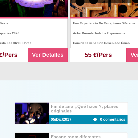
Fiesta
Una Experiencia De Escapismo Diferente
mpiadas 2020
Actor Durante Toda La Experiencia
asta Las 06:00 Horas
Comida O Cena Con Desenlace Único
€/Pers
55 €/Pers
Ver Detalles
Ve
Fin de año ¿Qué hacer?, planes
originales
05/Dic/2017
0 comentarios
Escape room diferentes