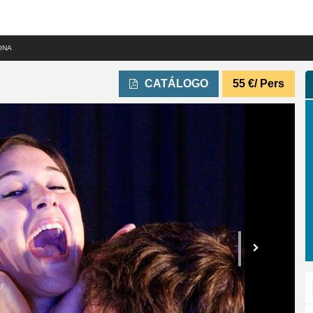
ONA
CATÁLOGO
55
€
/ Pers