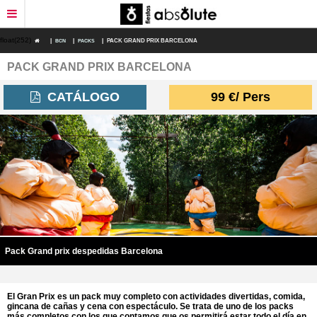
float(252)
|
BCN
|
PACKS
|
PACK GRAND PRIX BARCELONA
PACK GRAND PRIX BARCELONA
RESTAURANTES
CATÁLOGO
99
€
/ Pers
DEPORTES DE AVENTURA
ESPECTÁCULOS
DESPEDIDAS ORIGINALES
DESPEDIDAS ECONÓMICAS
PACKS DESPEDIDAS
Pack Grand prix despedidas Barcelona
FECHAS SEÑALADAS
El Gran Prix es un pack muy completo con actividades divertidas, comida,
gincana de cañas y cena con espectáculo. Se trata de uno de los packs
más completos con los que contamos que os permitirá estar todo el día en