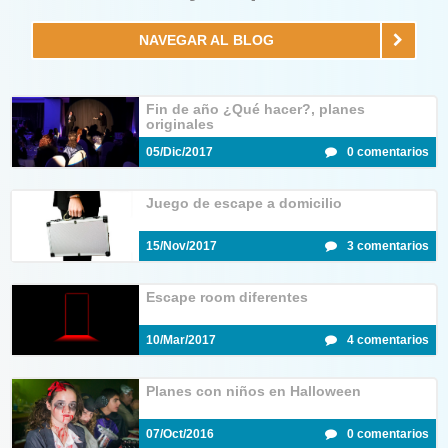
NAVEGAR AL BLOG
Fin de año ¿Qué hacer?, planes
originales
05/Dic/2017
0 comentarios
Juego de escape a domicilio
15/Nov/2017
3 comentarios
Escape room diferentes
10/Mar/2017
4 comentarios
Planes con niños en Halloween
07/Oct/2016
0 comentarios