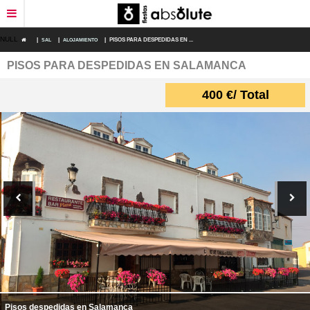
NULL
|
SAL
|
ALOJAMIENTO
|
PISOS PARA DESPEDIDAS EN ...
PISOS PARA DESPEDIDAS EN SALAMANCA
RESTAURANTES
400
€
/ Total
DEPORTES DE AVENTURA
PACKS DESPEDIDAS
ALOJAMIENTO
Pisos despedidas en Salamanca