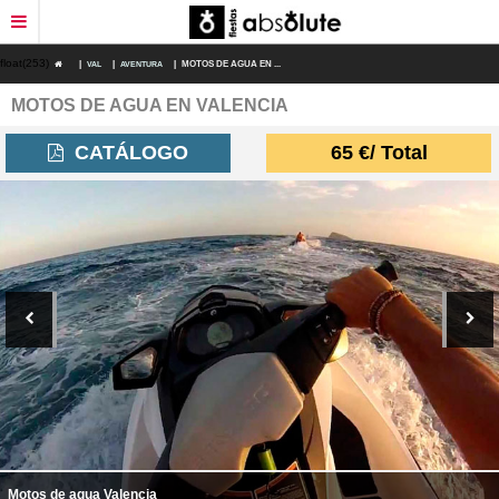
float(253)
|
VAL
|
AVENTURA
|
MOTOS DE AGUA EN ...
MOTOS DE AGUA EN VALENCIA
RESTAURANTES
CATÁLOGO
65
€
/ Total
DEPORTES DE AVENTURA
ESPECTÁCULOS
DESPEDIDAS ORIGINALES
DESPEDIDAS ECONÓMICAS
PACKS DESPEDIDAS
FECHAS SEÑALADAS
Motos de agua Valencia