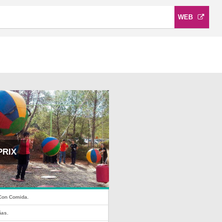
WEB
PRIX
Con Comida.
as.