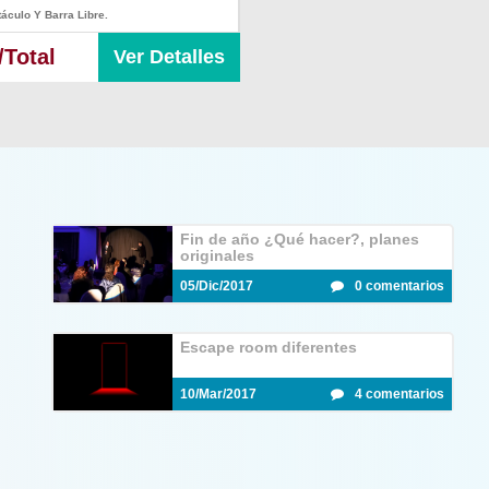
áculo Y Barra Libre.
/Total
Ver Detalles
Fin de año ¿Qué hacer?, planes
originales
05/Dic/2017
0 comentarios
Escape room diferentes
10/Mar/2017
4 comentarios