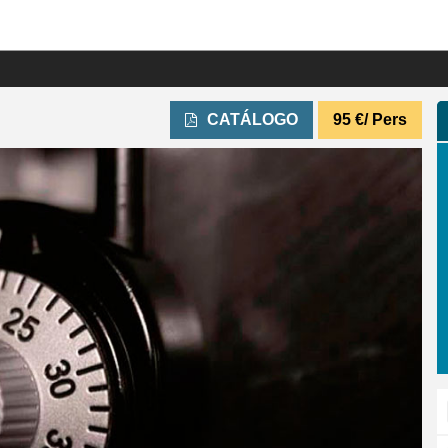
CATÁLOGO
95
€
/ Pers