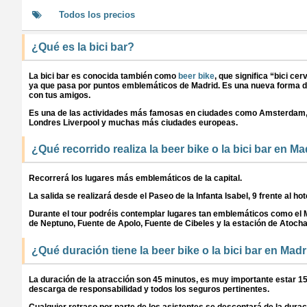
Todos los precios
¿Qué es la bici bar?
La bici bar es conocida también como
beer bike
, que significa “bici c
ya que pasa por puntos emblemáticos de Madrid. Es una nueva forma de
con tus amigos.
Es una de las actividades más famosas en ciudades como Amsterdam, R
Londres Liverpool y muchas más ciudades europeas.
¿Qué recorrido realiza la beer bike o la bici bar en M
Recorrerá los lugares más emblemáticos de la capital.
La salida se realizará desde el Paseo de la Infanta Isabel, 9 frente al h
Durante el tour podréis contemplar lugares tan emblemáticos como el Mi
de Neptuno, Fuente de Apolo, Fuente de Cibeles y la estación de Atocha
¿Qué duración tiene la beer bike o la bici bar en Mad
La duración de la atracción son 45 minutos, es muy importante estar 1
descarga de responsabilidad y todos los seguros pertinentes.
Cualquier retraso por parte de los asistentes se descontará de la duració