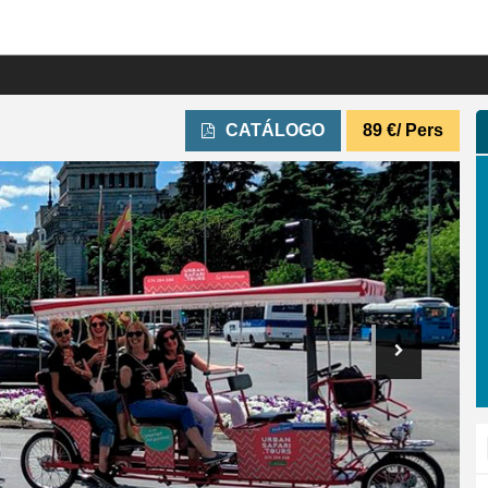
CATÁLOGO
89
€
/ Pers