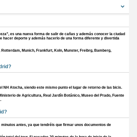
erveza”, es una nueva forma de salir de cañas y además conocer la ciudad
 hacer deporte y además hacerlo de una forma diferente y divertida
otterdam, Munich, Frankfurt, Koln, Munster, Freibrg, Bamberg,
adrid?
otel NH Atocha, siendo este mismo punto el lugar de retorno de las bicis.
nisterio de Agricultura, Real Jardín Botánico, Museo del Prado, Fuente
.
rid?
5 minutos antes, ya que tendréis que firmar unos documentos de
n total del tour. Si pasados 20 minutos de la hora de inicio de la