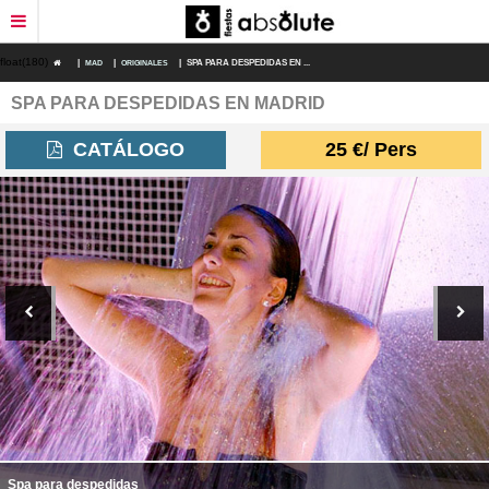
float(180)
|
MAD
|
ORIGINALES
|
SPA PARA DESPEDIDAS EN ...
SPA PARA DESPEDIDAS EN MADRID
RESTAURANTES
CATÁLOGO
25
€
/ Pers
DEPORTES DE AVENTURA
PLANES FIN DE SEMANA
ESPECTÁCULOS
DESPEDIDAS ORIGINALES
TRANSPORTE
DESPEDIDAS ECONÓMICAS
PACKS DESPEDIDAS
Spa para despedidas