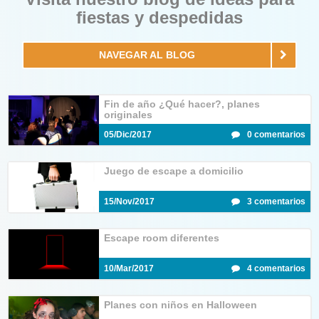
fiestas y despedidas
NAVEGAR AL BLOG
Fin de año ¿Qué hacer?, planes
originales
05/Dic/2017
0 comentarios
Juego de escape a domicilio
15/Nov/2017
3 comentarios
Escape room diferentes
10/Mar/2017
4 comentarios
Planes con niños en Halloween