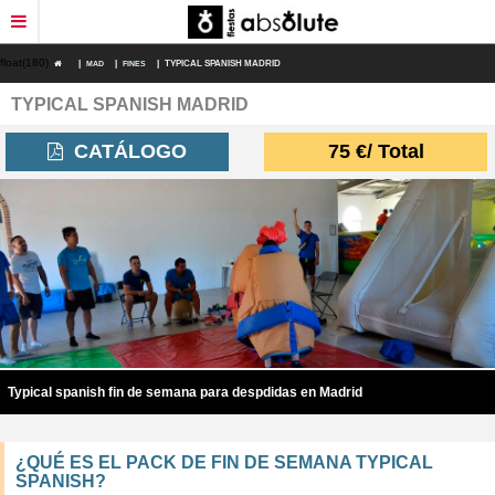
float(180)
|
MAD
|
FINES
|
TYPICAL SPANISH MADRID
TYPICAL SPANISH MADRID
RESTAURANTES
CATÁLOGO
75
€
/ Total
DEPORTES DE AVENTURA
PLANES FIN DE SEMANA
ESPECTÁCULOS
DESPEDIDAS ORIGINALES
TRANSPORTE
Typical spanish fin de semana para despdidas en Madrid
DESPEDIDAS ECONÓMICAS
¿QUÉ ES EL PACK DE FIN DE SEMANA TYPICAL
PACKS DESPEDIDAS
SPANISH?