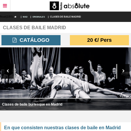
float(180)
|
MAD
|
ORIGINALES
|
CLASES DE BAILE MADRID
CLASES DE BAILE MADRID
RESTAURANTES
CATÁLOGO
20
€
/ Pers
DEPORTES DE AVENTURA
PLANES FIN DE SEMANA
ESPECTÁCULOS
DESPEDIDAS ORIGINALES
TRANSPORTE
Clases de baile burlesque en Madrid
DESPEDIDAS ECONÓMICAS
PACKS DESPEDIDAS
En que consisten nuestras clases de baile en Madrid