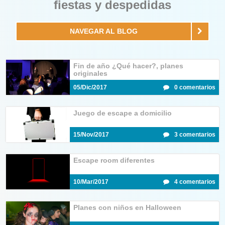
fiestas y despedidas
NAVEGAR AL BLOG
Fin de año ¿Qué hacer?, planes
originales
05/Dic/2017
0 comentarios
Juego de escape a domicilio
15/Nov/2017
3 comentarios
Escape room diferentes
10/Mar/2017
4 comentarios
Planes con niños en Halloween